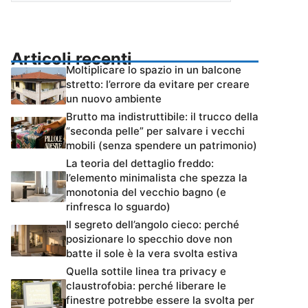
Articoli recenti
Moltiplicare lo spazio in un balcone
stretto: l’errore da evitare per creare
un nuovo ambiente
Brutto ma indistruttibile: il trucco della
“seconda pelle” per salvare i vecchi
mobili (senza spendere un patrimonio)
La teoria del dettaglio freddo:
l’elemento minimalista che spezza la
monotonia del vecchio bagno (e
rinfresca lo sguardo)
Il segreto dell’angolo cieco: perché
posizionare lo specchio dove non
batte il sole è la vera svolta estiva
Quella sottile linea tra privacy e
claustrofobia: perché liberare le
finestre potrebbe essere la svolta per