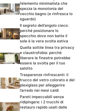
l’elemento minimalista che
spezza la monotonia del
vecchio bagno (e rinfresca lo
sguardo)
Il segreto dell’angolo cieco:
perché posizionare lo
specchio dove non batte il
sole è la vera svolta estiva
Quella sottile linea tra privacy
e claustrofobia: perché
liberare le finestre potrebbe
essere la svolta per il tuo
salotto
Trasparenze rinfrescanti: il
trucco del vetro colorato e del
plexiglass per alleggerire
l’arredo nei mesi caldi
Pareti impeccabili senza
ridipingere: i 2 trucchi di
restauro rapido usati dalle