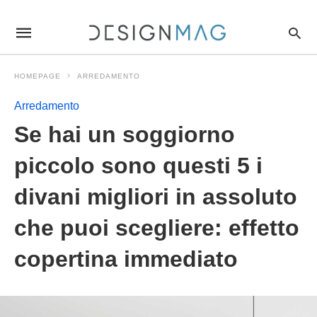
Se+hai+un+soggiorno+piccolo+sono+questi+5+i+divani+miglio
designmagit
/articolo/se-
hai-
un-
soggiorno-
HOMEPAGE
ARREDAMENTO
piccolo-
sono-
questi-
Arredamento
5-
i-
Se hai un soggiorno
divani-
migliori-
piccolo sono questi 5 i
in-
assoluto-
che-
divani migliori in assoluto
puoi-
scegliere-
effetto-
che puoi scegliere: effetto
copertina-
immediato/210639/amp/
copertina immediato