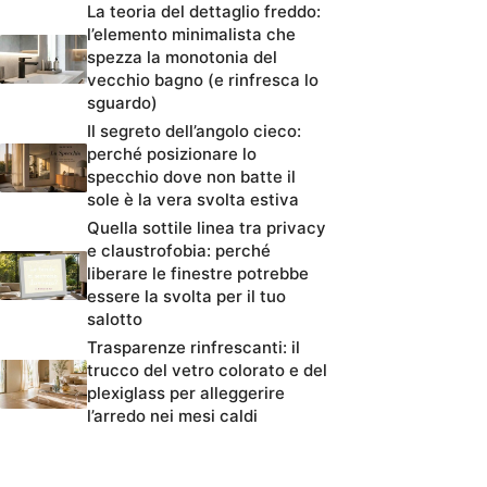
La teoria del dettaglio freddo:
l’elemento minimalista che
spezza la monotonia del
vecchio bagno (e rinfresca lo
sguardo)
Il segreto dell’angolo cieco:
perché posizionare lo
specchio dove non batte il
sole è la vera svolta estiva
Quella sottile linea tra privacy
e claustrofobia: perché
liberare le finestre potrebbe
essere la svolta per il tuo
salotto
Trasparenze rinfrescanti: il
trucco del vetro colorato e del
plexiglass per alleggerire
l’arredo nei mesi caldi