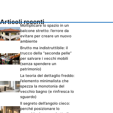
Articoli recenti
Moltiplicare lo spazio in un
balcone stretto: l’errore da
evitare per creare un nuovo
ambiente
Brutto ma indistruttibile: il
trucco della “seconda pelle”
per salvare i vecchi mobili
(senza spendere un
patrimonio)
La teoria del dettaglio freddo:
l’elemento minimalista che
spezza la monotonia del
vecchio bagno (e rinfresca lo
sguardo)
Il segreto dell’angolo cieco:
perché posizionare lo