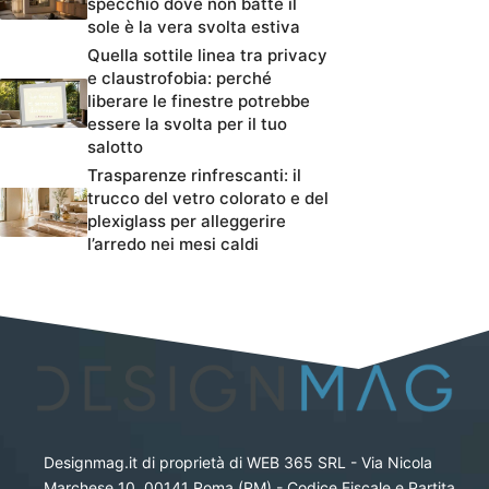
specchio dove non batte il
sole è la vera svolta estiva
Quella sottile linea tra privacy
e claustrofobia: perché
liberare le finestre potrebbe
essere la svolta per il tuo
salotto
Trasparenze rinfrescanti: il
trucco del vetro colorato e del
plexiglass per alleggerire
l’arredo nei mesi caldi
Designmag.it di proprietà di WEB 365 SRL - Via Nicola
Marchese 10, 00141 Roma (RM) - Codice Fiscale e Partita