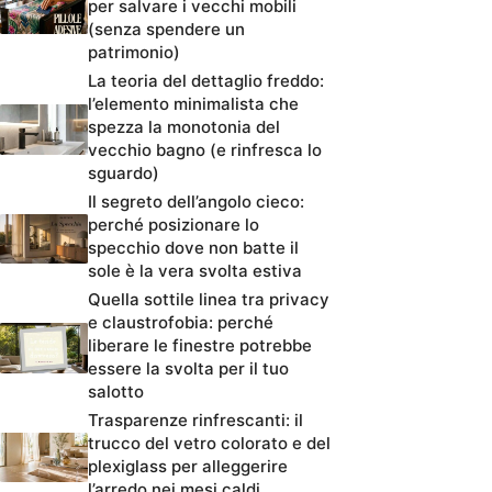
per salvare i vecchi mobili
(senza spendere un
patrimonio)
La teoria del dettaglio freddo:
l’elemento minimalista che
spezza la monotonia del
vecchio bagno (e rinfresca lo
sguardo)
Il segreto dell’angolo cieco:
perché posizionare lo
specchio dove non batte il
sole è la vera svolta estiva
Quella sottile linea tra privacy
e claustrofobia: perché
liberare le finestre potrebbe
essere la svolta per il tuo
salotto
Trasparenze rinfrescanti: il
trucco del vetro colorato e del
plexiglass per alleggerire
l’arredo nei mesi caldi