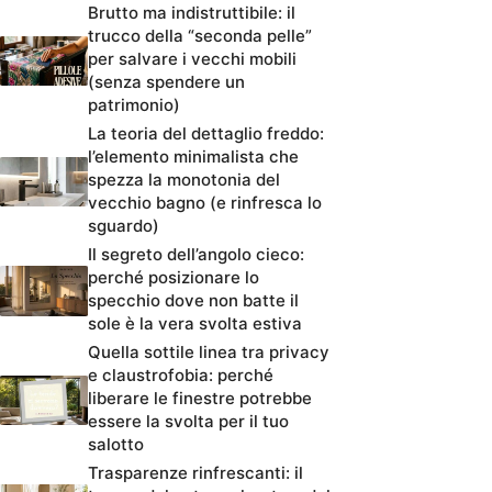
Brutto ma indistruttibile: il
trucco della “seconda pelle”
per salvare i vecchi mobili
(senza spendere un
patrimonio)
La teoria del dettaglio freddo:
l’elemento minimalista che
spezza la monotonia del
vecchio bagno (e rinfresca lo
sguardo)
Il segreto dell’angolo cieco:
perché posizionare lo
specchio dove non batte il
sole è la vera svolta estiva
Quella sottile linea tra privacy
e claustrofobia: perché
liberare le finestre potrebbe
essere la svolta per il tuo
salotto
Trasparenze rinfrescanti: il