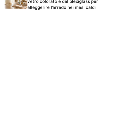
vetro colorato e del plexiglass per
alleggerire l’arredo nei mesi caldi