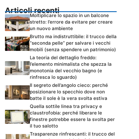
Articoli recenti
Moltiplicare lo spazio in un balcone
stretto: l’errore da evitare per creare
un nuovo ambiente
Brutto ma indistruttibile: il trucco della
“seconda pelle” per salvare i vecchi
mobili (senza spendere un patrimonio)
La teoria del dettaglio freddo:
l’elemento minimalista che spezza la
monotonia del vecchio bagno (e
rinfresca lo sguardo)
Il segreto dell’angolo cieco: perché
posizionare lo specchio dove non
batte il sole è la vera svolta estiva
Quella sottile linea tra privacy e
claustrofobia: perché liberare le
finestre potrebbe essere la svolta per
il tuo salotto
Trasparenze rinfrescanti: il trucco del