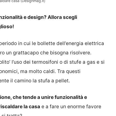
aldare casa (Designmag.it)
nzionalità e design? Allora scegli
lioso!
eriodo in cui le bollette dell’energia elettrica
o un grattacapo che bisogna risolvere.
olito’ l’uso dei termosifoni o di stufe a gas e si
economici, ma molto caldi. Tra questi
te il camino la stufa a pellet.
ione, che tende a unire funzionalità e
riscaldare la casa
e a fare un enorme favore
 si tratta?