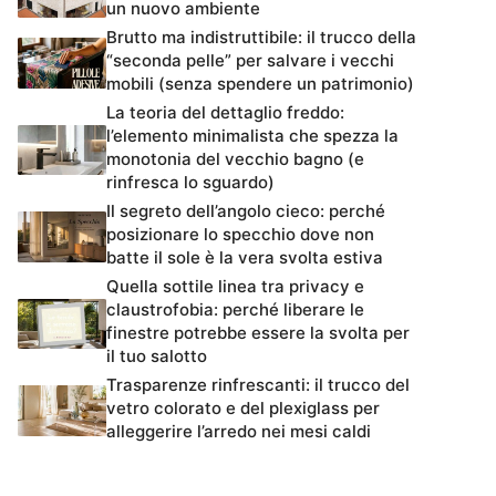
un nuovo ambiente
Brutto ma indistruttibile: il trucco della
“seconda pelle” per salvare i vecchi
mobili (senza spendere un patrimonio)
La teoria del dettaglio freddo:
l’elemento minimalista che spezza la
monotonia del vecchio bagno (e
rinfresca lo sguardo)
Il segreto dell’angolo cieco: perché
posizionare lo specchio dove non
batte il sole è la vera svolta estiva
Quella sottile linea tra privacy e
claustrofobia: perché liberare le
finestre potrebbe essere la svolta per
il tuo salotto
Trasparenze rinfrescanti: il trucco del
vetro colorato e del plexiglass per
alleggerire l’arredo nei mesi caldi