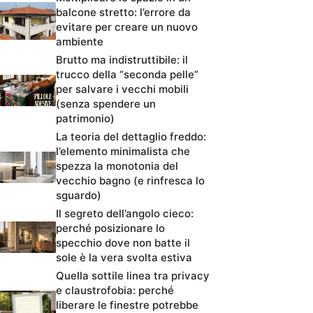
balcone stretto: l’errore da
evitare per creare un nuovo
ambiente
Brutto ma indistruttibile: il
trucco della “seconda pelle”
per salvare i vecchi mobili
(senza spendere un
patrimonio)
La teoria del dettaglio freddo:
l’elemento minimalista che
spezza la monotonia del
vecchio bagno (e rinfresca lo
sguardo)
Il segreto dell’angolo cieco:
perché posizionare lo
specchio dove non batte il
sole è la vera svolta estiva
Quella sottile linea tra privacy
e claustrofobia: perché
liberare le finestre potrebbe