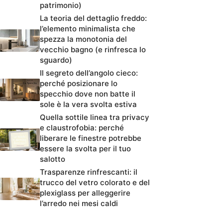
patrimonio)
La teoria del dettaglio freddo:
l’elemento minimalista che
spezza la monotonia del
vecchio bagno (e rinfresca lo
sguardo)
Il segreto dell’angolo cieco:
perché posizionare lo
specchio dove non batte il
sole è la vera svolta estiva
Quella sottile linea tra privacy
e claustrofobia: perché
liberare le finestre potrebbe
essere la svolta per il tuo
salotto
Trasparenze rinfrescanti: il
trucco del vetro colorato e del
plexiglass per alleggerire
l’arredo nei mesi caldi