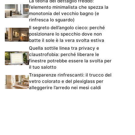
La teoria del dettaglio freddo:
l’elemento minimalista che spezza la
monotonia del vecchio bagno (e
rinfresca lo sguardo)
Il segreto dell’angolo cieco: perché
posizionare lo specchio dove non
batte il sole è la vera svolta estiva
Quella sottile linea tra privacy e
claustrofobia: perché liberare le
finestre potrebbe essere la svolta per
il tuo salotto
Trasparenze rinfrescanti: il trucco del
vetro colorato e del plexiglass per
alleggerire l’arredo nei mesi caldi