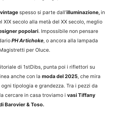
 vintage
spesso si parte dall’
illuminazione
,
in
el XIX secolo alla metà del XX secolo, meglio
esigner popolari
. Impossibile non pensare
dario
PH Artichoke
, o ancora alla lampada
 Magistretti per Oluce.
oriale di 1stDibs, punta poi i riflettori su
 linea anche con la
moda del 2025
, che mira
 ogni tipologia e grandezza. Tra i pezzi da
da cercare in casa troviamo i
vasi Tiffany
di Barovier & Toso.