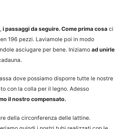
,
i passaggi da seguire. Come prima cosa
ci
 ben 196 pezzi. Laviamole poi in modo
endole asciugare per bene. Iniziamo
ad unirle
 cadauna.
assa dove possiamo disporre tutte le nostre
to con la colla per il legno. Adesso
iamo il nostro compensato.
re della circonferenza delle lattine.
seriamo quindi i nostri tubi realizzati con le