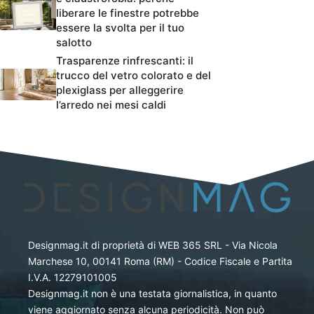
liberare le finestre potrebbe
essere la svolta per il tuo
salotto
Trasparenze rinfrescanti: il
trucco del vetro colorato e del
plexiglass per alleggerire
l’arredo nei mesi caldi
Designmag.it di proprietà di WEB 365 SRL - Via Nicola
Marchese 10, 00141 Roma (RM) - Codice Fiscale e Partita
I.V.A. 12279101005
Designmag.it non è una testata giornalistica, in quanto
viene aggiornato senza alcuna periodicità. Non può