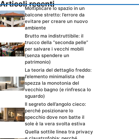
Articoli recenti
Moltiplicare lo spazio in un
balcone stretto: l’errore da
evitare per creare un nuovo
ambiente
Brutto ma indistruttibile: il
trucco della “seconda pelle”
per salvare i vecchi mobili
(senza spendere un
patrimonio)
La teoria del dettaglio freddo:
l’elemento minimalista che
spezza la monotonia del
vecchio bagno (e rinfresca lo
sguardo)
Il segreto dell’angolo cieco:
perché posizionare lo
specchio dove non batte il
sole è la vera svolta estiva
Quella sottile linea tra privacy
e claustrofobia: perché