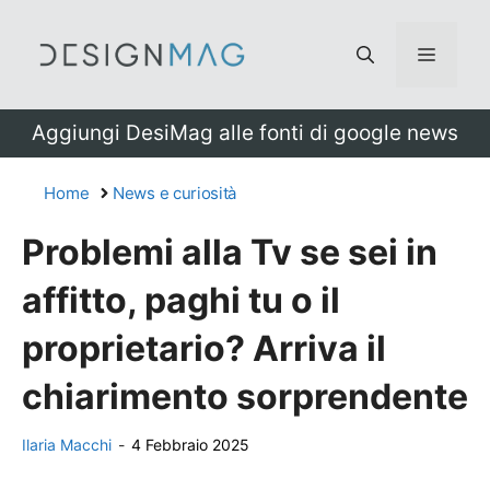
Vai
al
Menu
contenuto
Aggiungi DesiMag alle fonti di google news
Home
News e curiosità
Problemi alla Tv se sei in
affitto, paghi tu o il
proprietario? Arriva il
chiarimento sorprendente
Ilaria Macchi
-
4 Febbraio 2025