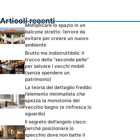
Articoli recenti
Moltiplicare lo spazio in un
balcone stretto: l’errore da
evitare per creare un nuovo
ambiente
Brutto ma indistruttibile: il
trucco della “seconda pelle”
per salvare i vecchi mobili
(senza spendere un
patrimonio)
La teoria del dettaglio freddo:
l’elemento minimalista che
spezza la monotonia del
vecchio bagno (e rinfresca lo
sguardo)
Il segreto dell’angolo cieco:
perché posizionare lo
specchio dove non batte il