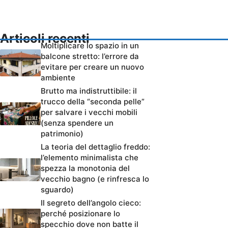
Articoli recenti
Moltiplicare lo spazio in un
balcone stretto: l’errore da
evitare per creare un nuovo
ambiente
Brutto ma indistruttibile: il
trucco della “seconda pelle”
per salvare i vecchi mobili
(senza spendere un
patrimonio)
La teoria del dettaglio freddo:
l’elemento minimalista che
spezza la monotonia del
vecchio bagno (e rinfresca lo
sguardo)
Il segreto dell’angolo cieco:
perché posizionare lo
specchio dove non batte il