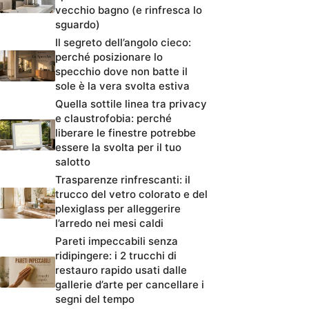
vecchio bagno (e rinfresca lo
sguardo)
Il segreto dell’angolo cieco:
perché posizionare lo
specchio dove non batte il
sole è la vera svolta estiva
Quella sottile linea tra privacy
e claustrofobia: perché
liberare le finestre potrebbe
essere la svolta per il tuo
salotto
Trasparenze rinfrescanti: il
trucco del vetro colorato e del
plexiglass per alleggerire
l’arredo nei mesi caldi
Pareti impeccabili senza
ridipingere: i 2 trucchi di
restauro rapido usati dalle
gallerie d’arte per cancellare i
segni del tempo