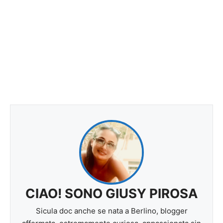
CIAO! SONO GIUSY PIROSA
Sicula doc anche se nata a Berlino, blogger