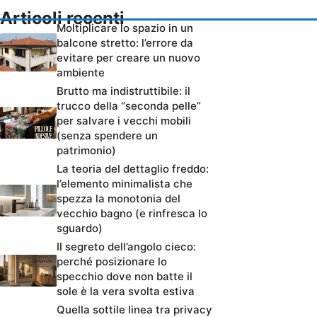
Articoli recenti
Moltiplicare lo spazio in un
balcone stretto: l’errore da
evitare per creare un nuovo
ambiente
Brutto ma indistruttibile: il
trucco della “seconda pelle”
per salvare i vecchi mobili
(senza spendere un
patrimonio)
La teoria del dettaglio freddo:
l’elemento minimalista che
spezza la monotonia del
vecchio bagno (e rinfresca lo
sguardo)
Il segreto dell’angolo cieco:
perché posizionare lo
specchio dove non batte il
sole è la vera svolta estiva
Quella sottile linea tra privacy