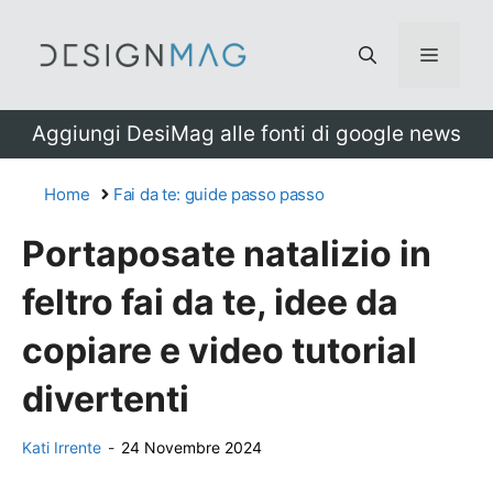
Vai
al
Menu
contenuto
Aggiungi DesiMag alle fonti di google news
Home
Fai da te: guide passo passo
Portaposate natalizio in
feltro fai da te, idee da
copiare e video tutorial
divertenti
Kati Irrente
-
24 Novembre 2024