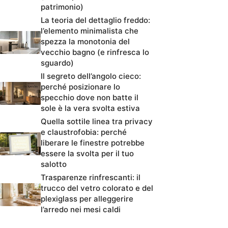
patrimonio)
La teoria del dettaglio freddo:
l’elemento minimalista che
spezza la monotonia del
vecchio bagno (e rinfresca lo
sguardo)
Il segreto dell’angolo cieco:
perché posizionare lo
specchio dove non batte il
sole è la vera svolta estiva
Quella sottile linea tra privacy
e claustrofobia: perché
liberare le finestre potrebbe
essere la svolta per il tuo
salotto
Trasparenze rinfrescanti: il
trucco del vetro colorato e del
plexiglass per alleggerire
l’arredo nei mesi caldi