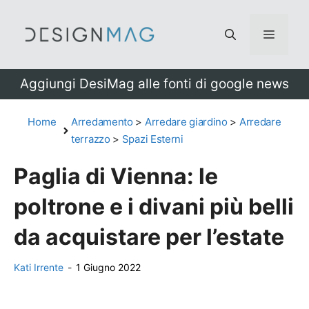
Vai
al
Menu
contenuto
Aggiungi DesiMag alle fonti di google news
Home
Arredamento
>
Arredare giardino
>
Arredare
terrazzo
>
Spazi Esterni
Paglia di Vienna: le
poltrone e i divani più belli
da acquistare per l’estate
Kati Irrente
-
1 Giugno 2022