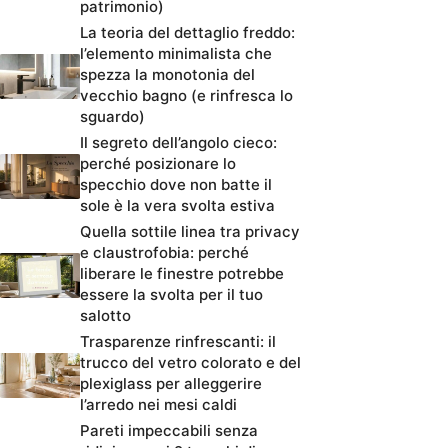
patrimonio)
La teoria del dettaglio freddo:
l’elemento minimalista che
spezza la monotonia del
vecchio bagno (e rinfresca lo
sguardo)
Il segreto dell’angolo cieco:
perché posizionare lo
specchio dove non batte il
sole è la vera svolta estiva
Quella sottile linea tra privacy
e claustrofobia: perché
liberare le finestre potrebbe
essere la svolta per il tuo
salotto
Trasparenze rinfrescanti: il
trucco del vetro colorato e del
plexiglass per alleggerire
l’arredo nei mesi caldi
Pareti impeccabili senza