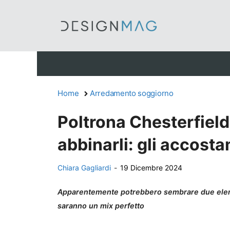
Vai
al
contenuto
Home
Arredamento soggiorno
Poltrona Chesterfiel
abbinarli: gli accosta
Chiara Gagliardi
-
19 Dicembre 2024
Apparentemente potrebbero sembrare due element
saranno un mix perfetto