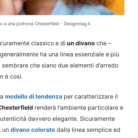
a una poltrona Chesterfield - Designmag.it
sicuramente classico e di
un divano
che –
 generalmente ha una linea essenziale e più
e sembrare che siano due elementi d’arredo
n è così.
ia
modello di tendenza
per caratterizzare il
Chesterfield
renderà l’ambiente particolare e
 autenticità davvero elegante. Sicuramente
n un
divano colorato
dalla linea semplice ed