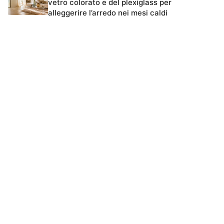
vetro colorato e del plexiglass per
alleggerire l’arredo nei mesi caldi