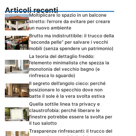
Articoli recenti
Moltiplicare lo spazio in un balcone
stretto: l’errore da evitare per creare
un nuovo ambiente
Brutto ma indistruttibile: il trucco della
“seconda pelle” per salvare i vecchi
mobili (senza spendere un patrimonio)
La teoria del dettaglio freddo:
l’elemento minimalista che spezza la
monotonia del vecchio bagno (e
rinfresca lo sguardo)
Il segreto dell’angolo cieco: perché
posizionare lo specchio dove non
batte il sole è la vera svolta estiva
Quella sottile linea tra privacy e
claustrofobia: perché liberare le
finestre potrebbe essere la svolta per
il tuo salotto
Trasparenze rinfrescanti: il trucco del