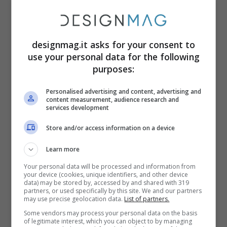
preventivamente, applicando del detersivo
specifico sulle zone di interesse. Lasciate
che agisca, dopodiché strofinate il tessuto
designmag.it asks for your consent to
fino a quando la macchia non sarà sparita.
use your personal data for the following
purposes:
Solo a questo punto potete procedere con
il lavaggio in lavatrice. In secondo luogo, è
Personalised advertising and content, advertising and
content measurement, audience research and
importante
controllare che le cerniere
services development
siano chiuse
e che non ci siano
piccoli
Store and/or access information on a device
strappi
. L’intensità dell’elettrodomestico
Learn more
può lacerare ulteriormente il tessuto.
Your personal data will be processed and information from
your device (cookies, unique identifiers, and other device
La fase di check pre-lavaggio è molto
data) may be stored by, accessed by and shared with 319
partners, or used specifically by this site. We and our partners
importante, poiché nel caso in cui l’azione
may use precise geolocation data.
List of partners.
Some vendors may process your personal data on the basis
della lavatrice dovesse slabbrare gli
of legitimate interest, which you can object to by managing