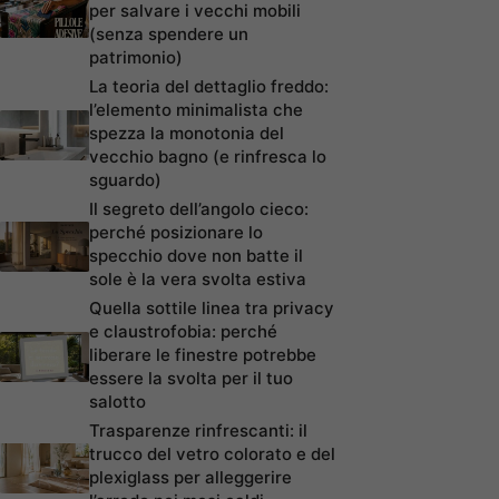
per salvare i vecchi mobili
(senza spendere un
patrimonio)
La teoria del dettaglio freddo:
l’elemento minimalista che
spezza la monotonia del
vecchio bagno (e rinfresca lo
sguardo)
Il segreto dell’angolo cieco:
perché posizionare lo
specchio dove non batte il
sole è la vera svolta estiva
Quella sottile linea tra privacy
e claustrofobia: perché
liberare le finestre potrebbe
essere la svolta per il tuo
salotto
Trasparenze rinfrescanti: il
trucco del vetro colorato e del
plexiglass per alleggerire