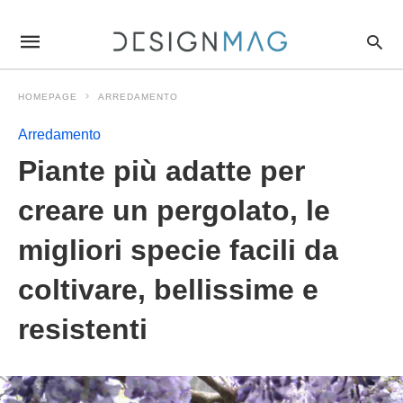
Piante+pi%C3%B9+adatte+per+creare+un+pergolato%2C+le+migl
designmagit
/articolo/piante-
piu-
adatte-
per-
HOMEPAGE
ARREDAMENTO
creare-
un-
pergolato/183315/amp/
Arredamento
Piante più adatte per
creare un pergolato, le
migliori specie facili da
coltivare, bellissime e
resistenti