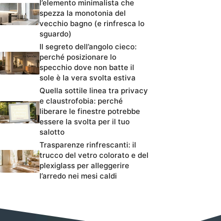
l’elemento minimalista che
spezza la monotonia del
vecchio bagno (e rinfresca lo
sguardo)
Il segreto dell’angolo cieco:
perché posizionare lo
specchio dove non batte il
sole è la vera svolta estiva
Quella sottile linea tra privacy
e claustrofobia: perché
liberare le finestre potrebbe
essere la svolta per il tuo
salotto
Trasparenze rinfrescanti: il
trucco del vetro colorato e del
plexiglass per alleggerire
l’arredo nei mesi caldi