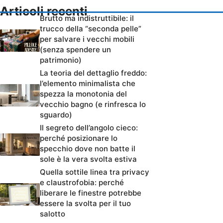
Articoli recenti
Brutto ma indistruttibile: il
trucco della “seconda pelle”
per salvare i vecchi mobili
(senza spendere un
patrimonio)
La teoria del dettaglio freddo:
l’elemento minimalista che
spezza la monotonia del
vecchio bagno (e rinfresca lo
sguardo)
Il segreto dell’angolo cieco:
perché posizionare lo
specchio dove non batte il
sole è la vera svolta estiva
Quella sottile linea tra privacy
e claustrofobia: perché
liberare le finestre potrebbe
essere la svolta per il tuo
salotto