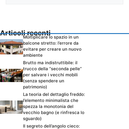
Articoli recenti
Moltiplicare lo spazio in un
balcone stretto: l’errore da
evitare per creare un nuovo
ambiente
Brutto ma indistruttibile: il
trucco della “seconda pelle”
per salvare i vecchi mobili
(senza spendere un
patrimonio)
La teoria del dettaglio freddo:
l’elemento minimalista che
spezza la monotonia del
vecchio bagno (e rinfresca lo
sguardo)
Il segreto dell’angolo cieco: