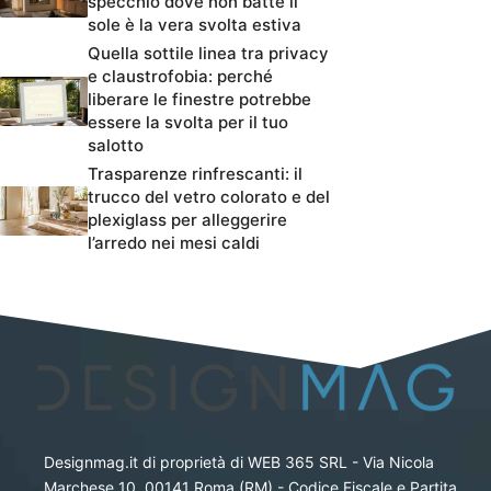
specchio dove non batte il
sole è la vera svolta estiva
Quella sottile linea tra privacy
e claustrofobia: perché
liberare le finestre potrebbe
essere la svolta per il tuo
salotto
Trasparenze rinfrescanti: il
trucco del vetro colorato e del
plexiglass per alleggerire
l’arredo nei mesi caldi
Designmag.it di proprietà di WEB 365 SRL - Via Nicola
Marchese 10, 00141 Roma (RM) - Codice Fiscale e Partita