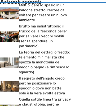
Articoli recenti
Moltiplicare lo spazio in un
balcone stretto: l’errore da
evitare per creare un nuovo
ambiente
Brutto ma indistruttibile: il
trucco della “seconda pelle”
per salvare i vecchi mobili
(senza spendere un
patrimonio)
La teoria del dettaglio freddo:
l’elemento minimalista che
spezza la monotonia del
vecchio bagno (e rinfresca lo
sguardo)
Il segreto dell’angolo cieco:
perché posizionare lo
specchio dove non batte il
sole è la vera svolta estiva
Quella sottile linea tra privacy
e claustrofobia: perché