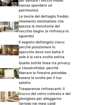
per salvare i vecchi mobili
(senza spendere un
patrimonio)
La teoria del dettaglio freddo:
l’elemento minimalista che
spezza la monotonia del
vecchio bagno (e rinfresca lo
sguardo)
Il segreto dell’angolo cieco:
perché posizionare lo
specchio dove non batte il
sole è la vera svolta estiva
Quella sottile linea tra privacy
e claustrofobia: perché
liberare le finestre potrebbe
essere la svolta per il tuo
salotto
Trasparenze rinfrescanti: il
trucco del vetro colorato e del
plexiglass per alleggerire
l’arredo nei mesi caldi