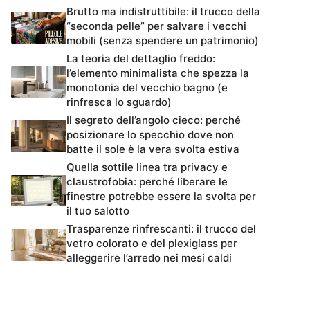
Brutto ma indistruttibile: il trucco della
“seconda pelle” per salvare i vecchi
mobili (senza spendere un patrimonio)
La teoria del dettaglio freddo:
l’elemento minimalista che spezza la
monotonia del vecchio bagno (e
rinfresca lo sguardo)
Il segreto dell’angolo cieco: perché
posizionare lo specchio dove non
batte il sole è la vera svolta estiva
Quella sottile linea tra privacy e
claustrofobia: perché liberare le
finestre potrebbe essere la svolta per
il tuo salotto
Trasparenze rinfrescanti: il trucco del
vetro colorato e del plexiglass per
alleggerire l’arredo nei mesi caldi