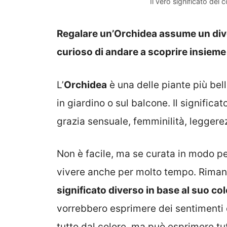
Il vero significato del 
Regalare un’Orchidea assume un diver
curioso di andare a scoprire insieme 
L’
Orchidea
è una delle piante più bel
in giardino o sul balcone. Il significa
grazia sensuale, femminilità, leggerezz
Non è facile, ma se curata in modo pe
vivere anche per molto tempo. Rimane
significato diverso in base al suo co
vorrebbero esprimere dei sentimenti d
tutto dal colore, ma può esprimere tu