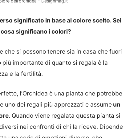
colore dell'orchidea - Designmag.it
so significato in base al colore scelto. Sei
cosa significano i colori?
le che si possono tenere sia in casa che fuori
to più importante di quanto si regala è la
a e la fertilità.
rfetto, l’Orchidea è una pianta che potrebbe
 uno dei regali più apprezzati e assume
un
lore
. Quando viene regalata questa pianta si
iversi nei confronti di chi la riceve. Dipende
tta una serie di emozioni diverse, che