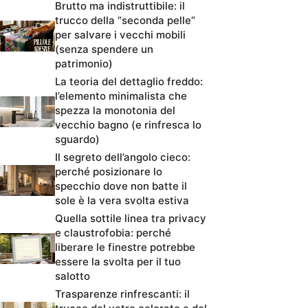
Brutto ma indistruttibile: il
trucco della “seconda pelle”
per salvare i vecchi mobili
(senza spendere un
patrimonio)
La teoria del dettaglio freddo:
l’elemento minimalista che
spezza la monotonia del
vecchio bagno (e rinfresca lo
sguardo)
Il segreto dell’angolo cieco:
perché posizionare lo
specchio dove non batte il
sole è la vera svolta estiva
Quella sottile linea tra privacy
e claustrofobia: perché
liberare le finestre potrebbe
essere la svolta per il tuo
salotto
Trasparenze rinfrescanti: il