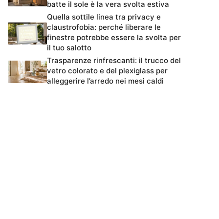
batte il sole è la vera svolta estiva
Quella sottile linea tra privacy e
claustrofobia: perché liberare le
finestre potrebbe essere la svolta per
il tuo salotto
Trasparenze rinfrescanti: il trucco del
vetro colorato e del plexiglass per
alleggerire l’arredo nei mesi caldi