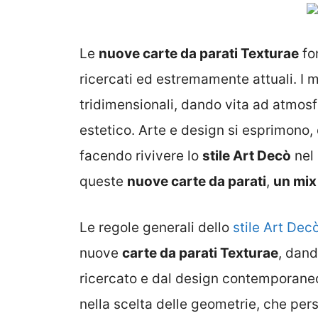
Le
nuove carte da parati Texturae
fo
ricercati ed estremamente attuali. I m
tridimensionali, dando vita ad atmos
estetico. Arte e design si esprimono, 
facendo rivivere lo
stile Art Decò
nel 
queste
nuove carte da parati
,
un mix
Le regole generali dello
stile Art Dec
nuove
carte da parati Texturae
, dan
ricercato e dal design contemporaneo.
nella scelta delle geometrie, che per