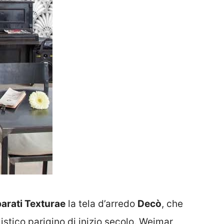
parati Texturae
la tela d’arredo
Decò
, che
stico parigino di inizio secolo. Weimar,