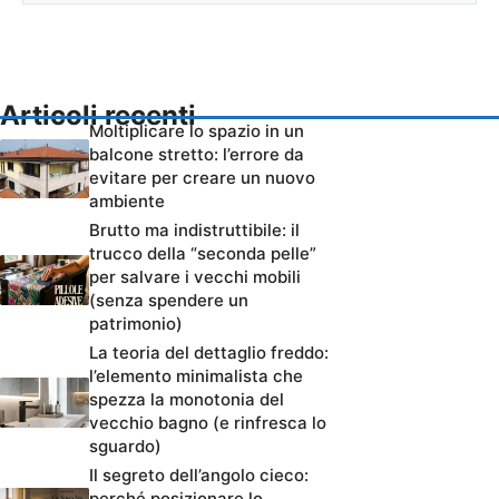
Articoli recenti
Moltiplicare lo spazio in un
balcone stretto: l’errore da
evitare per creare un nuovo
ambiente
Brutto ma indistruttibile: il
trucco della “seconda pelle”
per salvare i vecchi mobili
(senza spendere un
patrimonio)
La teoria del dettaglio freddo:
l’elemento minimalista che
spezza la monotonia del
vecchio bagno (e rinfresca lo
sguardo)
Il segreto dell’angolo cieco:
perché posizionare lo