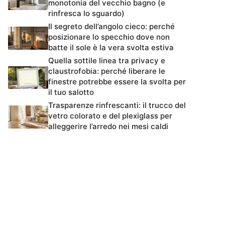
monotonia del vecchio bagno (e
rinfresca lo sguardo)
Il segreto dell’angolo cieco: perché
posizionare lo specchio dove non
batte il sole è la vera svolta estiva
Quella sottile linea tra privacy e
claustrofobia: perché liberare le
finestre potrebbe essere la svolta per
il tuo salotto
Trasparenze rinfrescanti: il trucco del
vetro colorato e del plexiglass per
alleggerire l’arredo nei mesi caldi