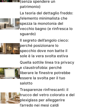
(senza spendere un
patrimonio)
La teoria del dettaglio freddo:
l’elemento minimalista che
spezza la monotonia del
vecchio bagno (e rinfresca lo
sguardo)
Il segreto dell’angolo cieco:
perché posizionare lo
specchio dove non batte il
sole è la vera svolta estiva
Quella sottile linea tra privacy
e claustrofobia: perché
liberare le finestre potrebbe
essere la svolta per il tuo
salotto
Trasparenze rinfrescanti: il
trucco del vetro colorato e del
plexiglass per alleggerire
l’arredo nei mesi caldi