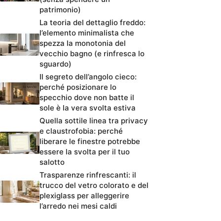
patrimonio)
La teoria del dettaglio freddo:
l’elemento minimalista che
spezza la monotonia del
vecchio bagno (e rinfresca lo
sguardo)
Il segreto dell’angolo cieco:
perché posizionare lo
specchio dove non batte il
sole è la vera svolta estiva
Quella sottile linea tra privacy
e claustrofobia: perché
liberare le finestre potrebbe
essere la svolta per il tuo
salotto
Trasparenze rinfrescanti: il
trucco del vetro colorato e del
plexiglass per alleggerire
l’arredo nei mesi caldi