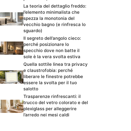
La teoria del dettaglio freddo:
l’elemento minimalista che
spezza la monotonia del
vecchio bagno (e rinfresca lo
sguardo)
Il segreto dell’angolo cieco:
perché posizionare lo
specchio dove non batte il
sole è la vera svolta estiva
Quella sottile linea tra privacy
e claustrofobia: perché
liberare le finestre potrebbe
essere la svolta per il tuo
salotto
Trasparenze rinfrescanti: il
trucco del vetro colorato e del
plexiglass per alleggerire
l’arredo nei mesi caldi