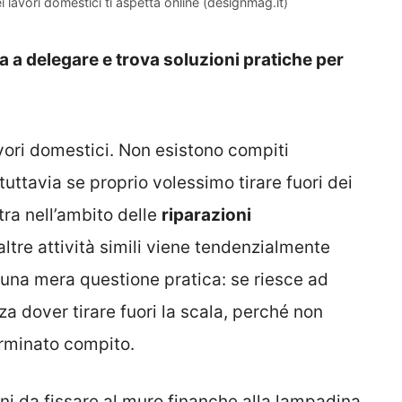
i lavori domestici ti aspetta online (designmag.it)
ra a delegare e trova soluzioni pratiche per
vori domestici. Non esistono compiti
tuttavia se proprio volessimo tirare fuori dei
tra nell’ambito delle
riparazioni
altre attività simili viene tendenzialmente
 una mera questione pratica: se riesce ad
a dover tirare fuori la scala, perché non
erminato compito.
oni da fissare al muro finanche alla lampadina