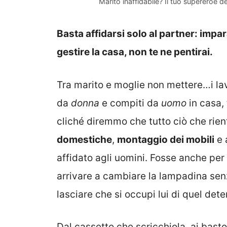
Marito inaffidabile? Il tuo supereroe de
Basta affidarsi solo al partner: impa
gestire la casa, non te ne pentirai.
Tra marito e moglie non mettere…i la
da
donna
e compiti da
uomo
in casa, 
cliché diremmo che tutto ciò che rien
domestiche
,
montaggio dei mobili
e 
affidato agli uomini. Fosse anche per
arrivare a cambiare la lampadina senz
lasciare che si occupi lui di quel det
Dal cassetto che scricchiola, ai bast