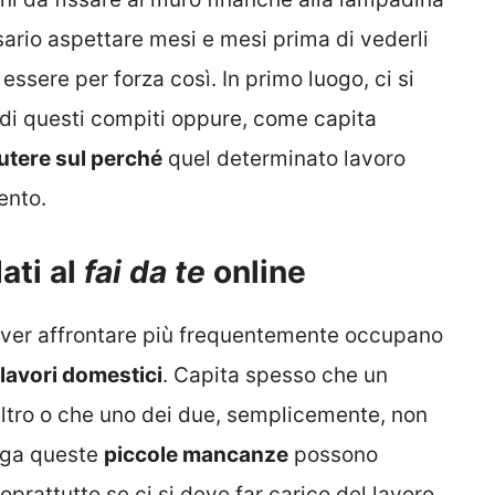
sario aspettare mesi e mesi prima di vederli
essere per forza così. In primo luogo, ci si
 di questi compiti oppure, come capita
utere sul perché
quel determinato lavoro
ento.
ati al
fai da te
online
 dover affrontare più frequentemente occupano
i lavori domestici
. Capita spesso che un
altro o che uno dei due, semplicemente, non
unga queste
piccole mancanze
possono
soprattutto se ci si deve far carico del lavoro