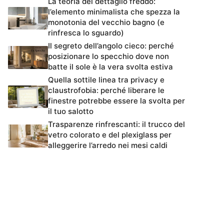
La teoria del dettaglio freddo:
l’elemento minimalista che spezza la
monotonia del vecchio bagno (e
rinfresca lo sguardo)
Il segreto dell’angolo cieco: perché
posizionare lo specchio dove non
batte il sole è la vera svolta estiva
Quella sottile linea tra privacy e
claustrofobia: perché liberare le
finestre potrebbe essere la svolta per
il tuo salotto
Trasparenze rinfrescanti: il trucco del
vetro colorato e del plexiglass per
alleggerire l’arredo nei mesi caldi