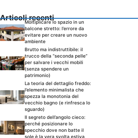
Articoli recenti
Moltiplicare lo spazio in un
balcone stretto: l’errore da
evitare per creare un nuovo
ambiente
Brutto ma indistruttibile: il
trucco della “seconda pelle”
per salvare i vecchi mobili
(senza spendere un
patrimonio)
La teoria del dettaglio freddo:
l’elemento minimalista che
spezza la monotonia del
vecchio bagno (e rinfresca lo
sguardo)
Il segreto dell’angolo cieco:
perché posizionare lo
specchio dove non batte il
sole è la vera svolta estiva