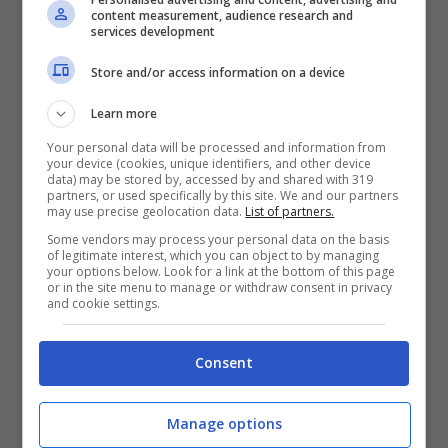
content measurement, audience research and
rivestito di forme e curvature, ma rimane
services development
pura funzione declinata poi per realizzare
Store and/or access information on a device
tutta la restante oggettistica: dai
miscelatori a tutti gli
accessori bagno
che
Learn more
completano la collezione.
Your personal data will be processed and information from
your device (cookies, unique identifiers, and other device
data) may be stored by, accessed by and shared with 319
partners, or used specifically by this site. We and our partners
Monocomando per il lavandino, la doccia,
may use precise geolocation data.
List of partners.
la vasca ed il bidèt oltre ai sifoni per
Some vendors may process your personal data on the basis
of legitimate interest, which you can object to by managing
doccia ed ai miscelatori. La meccanicità
your options below. Look for a link at the bottom of this page
or in the site menu to manage or withdraw consent in privacy
dell’oggetto viene così esibita, resa in vista
and cookie settings.
diventando elemento d’arredo che grazie
Consent
alla semplicità acquista eleganza
all’interno dell’ambiente in cui si andrà a
Manage options
collocare.