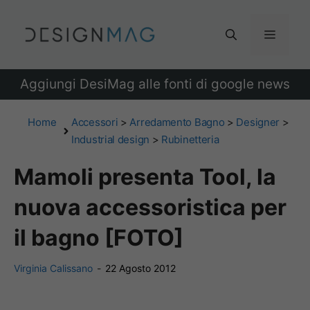
Vai
al
Menu
contenuto
Aggiungi DesiMag alle fonti di google news
Home
Accessori
>
Arredamento Bagno
>
Designer
>
Industrial design
>
Rubinetteria
Mamoli presenta Tool, la
nuova accessoristica per
il bagno [FOTO]
Virginia Calissano
-
22 Agosto 2012