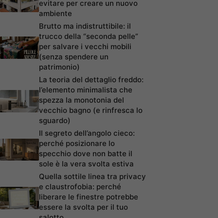
evitare per creare un nuovo
ambiente
Brutto ma indistruttibile: il
trucco della “seconda pelle”
per salvare i vecchi mobili
(senza spendere un
patrimonio)
La teoria del dettaglio freddo:
l’elemento minimalista che
spezza la monotonia del
vecchio bagno (e rinfresca lo
sguardo)
Il segreto dell’angolo cieco:
perché posizionare lo
specchio dove non batte il
sole è la vera svolta estiva
Quella sottile linea tra privacy
e claustrofobia: perché
liberare le finestre potrebbe
essere la svolta per il tuo
salotto