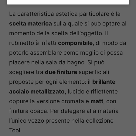
La caratteristica estetica particolare è la
scelta materica
sulla quale si può optare al
momento della scelta dell’oggetto. Il
rubinetto è infatti
componibile
, di modo da
poterlo assemblare come meglio ci possa
piacere nella sala da bagno. Si può
scegliere tra
due finiture
superficiali
proposte per ogni elemento: il
brillante
acciaio metallizzato
, lucido e riflettente
oppure la versione cromata e
matt
, con
finitura opaca. Per delegare alla materia
l’unico vezzo presente nella collezione
Tool.