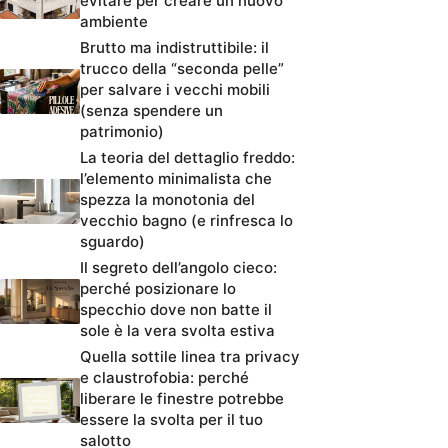
evitare per creare un nuovo
ambiente
Brutto ma indistruttibile: il
trucco della “seconda pelle”
per salvare i vecchi mobili
(senza spendere un
patrimonio)
La teoria del dettaglio freddo:
l’elemento minimalista che
spezza la monotonia del
vecchio bagno (e rinfresca lo
sguardo)
Il segreto dell’angolo cieco:
perché posizionare lo
specchio dove non batte il
sole è la vera svolta estiva
Quella sottile linea tra privacy
e claustrofobia: perché
liberare le finestre potrebbe
essere la svolta per il tuo
salotto