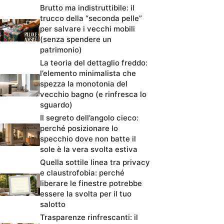
Brutto ma indistruttibile: il
trucco della “seconda pelle”
per salvare i vecchi mobili
(senza spendere un
patrimonio)
La teoria del dettaglio freddo:
l’elemento minimalista che
spezza la monotonia del
vecchio bagno (e rinfresca lo
sguardo)
Il segreto dell’angolo cieco:
perché posizionare lo
specchio dove non batte il
sole è la vera svolta estiva
Quella sottile linea tra privacy
e claustrofobia: perché
liberare le finestre potrebbe
essere la svolta per il tuo
salotto
Trasparenze rinfrescanti: il