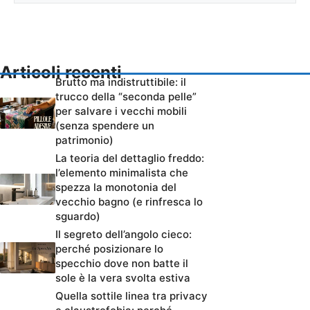
Articoli recenti
Brutto ma indistruttibile: il
trucco della “seconda pelle”
per salvare i vecchi mobili
(senza spendere un
patrimonio)
La teoria del dettaglio freddo:
l’elemento minimalista che
spezza la monotonia del
vecchio bagno (e rinfresca lo
sguardo)
Il segreto dell’angolo cieco:
perché posizionare lo
specchio dove non batte il
sole è la vera svolta estiva
Quella sottile linea tra privacy