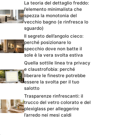
La teoria del dettaglio freddo:
l’elemento minimalista che
spezza la monotonia del
vecchio bagno (e rinfresca lo
sguardo)
Il segreto dell’angolo cieco:
perché posizionare lo
specchio dove non batte il
sole è la vera svolta estiva
Quella sottile linea tra privacy
e claustrofobia: perché
liberare le finestre potrebbe
essere la svolta per il tuo
salotto
Trasparenze rinfrescanti: il
trucco del vetro colorato e del
plexiglass per alleggerire
l’arredo nei mesi caldi