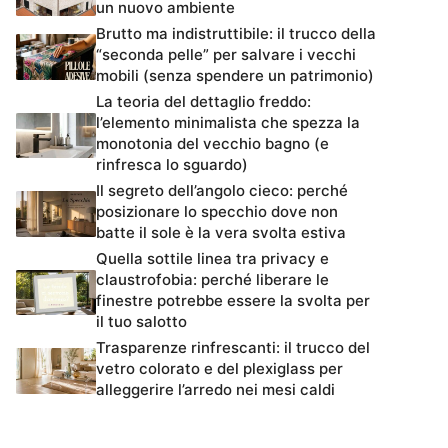
un nuovo ambiente
Brutto ma indistruttibile: il trucco della
“seconda pelle” per salvare i vecchi
mobili (senza spendere un patrimonio)
La teoria del dettaglio freddo:
l’elemento minimalista che spezza la
monotonia del vecchio bagno (e
rinfresca lo sguardo)
Il segreto dell’angolo cieco: perché
posizionare lo specchio dove non
batte il sole è la vera svolta estiva
Quella sottile linea tra privacy e
claustrofobia: perché liberare le
finestre potrebbe essere la svolta per
il tuo salotto
Trasparenze rinfrescanti: il trucco del
vetro colorato e del plexiglass per
alleggerire l’arredo nei mesi caldi