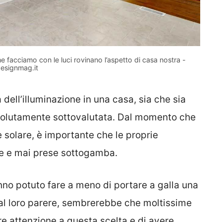
he facciamo con le luci rovinano l’aspetto di casa nostra -
esignmag.it
 dell’illuminazione in una casa, sia che sia
ssolutamente sottovalutata. Dal momento che
e solare, è importante che le proprie
e e mai prese sottogamba.
anno potuto fare a meno di portare a galla una
al loro parere, sembrerebbe che moltissime
re attenzione a questa scelta e di avere,