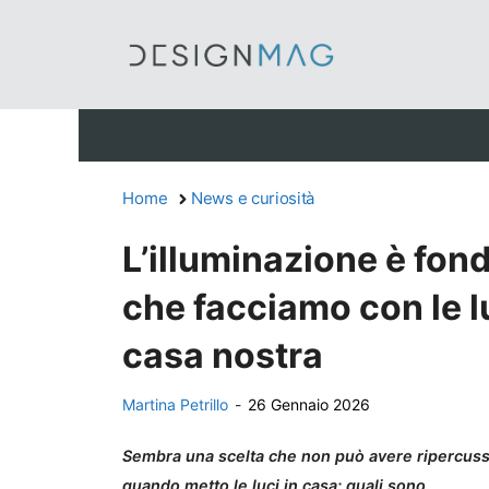
Vai
al
contenuto
Home
News e curiosità
L’illuminazione è fon
che facciamo con le lu
casa nostra
Martina Petrillo
-
26 Gennaio 2026
Sembra una scelta che non può avere ripercuss
quando metto le luci in casa: quali sono.