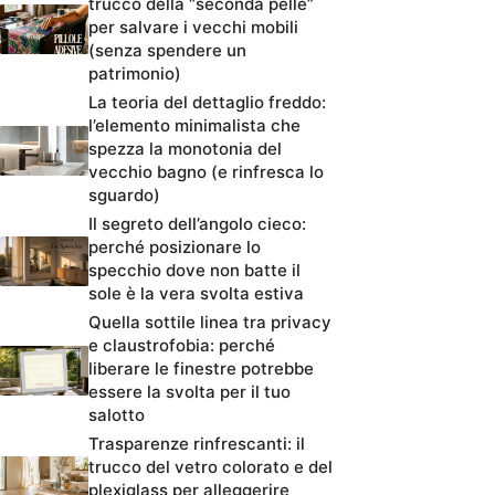
trucco della “seconda pelle”
per salvare i vecchi mobili
(senza spendere un
patrimonio)
La teoria del dettaglio freddo:
l’elemento minimalista che
spezza la monotonia del
vecchio bagno (e rinfresca lo
sguardo)
Il segreto dell’angolo cieco:
perché posizionare lo
specchio dove non batte il
sole è la vera svolta estiva
Quella sottile linea tra privacy
e claustrofobia: perché
liberare le finestre potrebbe
essere la svolta per il tuo
salotto
Trasparenze rinfrescanti: il
trucco del vetro colorato e del
plexiglass per alleggerire