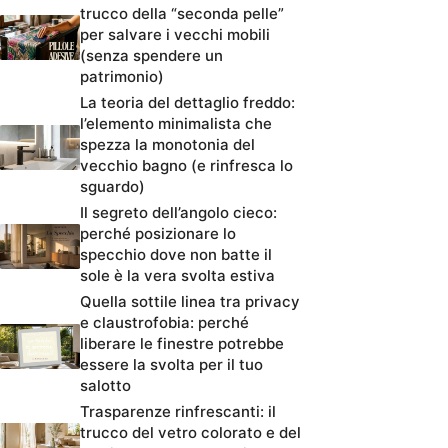
trucco della “seconda pelle”
per salvare i vecchi mobili
(senza spendere un
patrimonio)
La teoria del dettaglio freddo:
l’elemento minimalista che
spezza la monotonia del
vecchio bagno (e rinfresca lo
sguardo)
Il segreto dell’angolo cieco:
perché posizionare lo
specchio dove non batte il
sole è la vera svolta estiva
Quella sottile linea tra privacy
e claustrofobia: perché
liberare le finestre potrebbe
essere la svolta per il tuo
salotto
Trasparenze rinfrescanti: il
trucco del vetro colorato e del